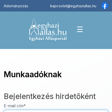
×
Adományozás
kapcsolat@egyhaziallas.hu
☰
Munkaadóknak
Bejelentkezés hirdetőként
E-mail cím*