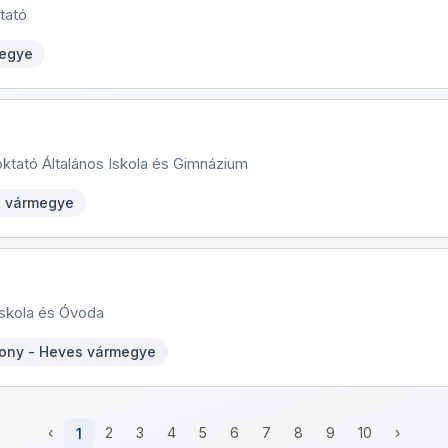
tató
megye
tató Általános Iskola és Gimnázium
t vármegye
Iskola és Óvoda
ony - Heves vármegye
‹
1
2
3
4
5
6
7
8
9
10
›