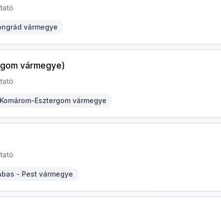
tató
ongrád vármegye
rgom vármegye)
tató
 Komárom-Esztergom vármegye
tató
bas - Pest vármegye