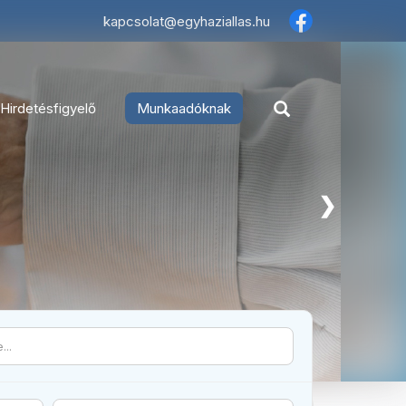
×
kapcsolat@egyhaziallas.hu
Hirdetésfigyelő
Munkaadóknak
❯