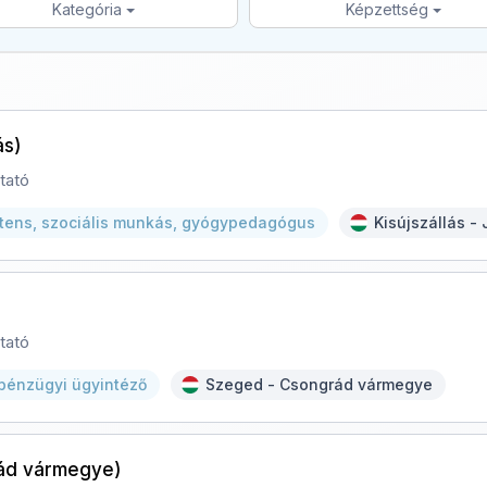
Kategória
Képzettség
ás)
tató
ztens, szociális munkás, gyógypedagógus
Kisújszállás 
tató
pénzügyi ügyintéző
Szeged - Csongrád vármegye
ád vármegye)