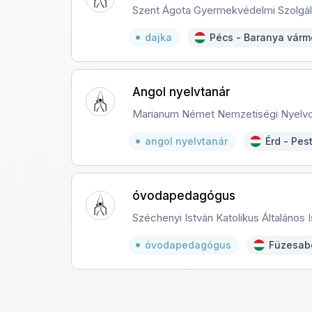
Szent Ágota Gyermekvédelmi Szolgál
dajka
Pécs - Baranya vár
Angol nyelvtanár
Marianum Német Nemzetiségi Nyelvok
angol nyelvtanár
Érd - Pes
óvodapedagógus
Széchenyi István Katolikus Általános 
óvodapedagógus
Füzesab