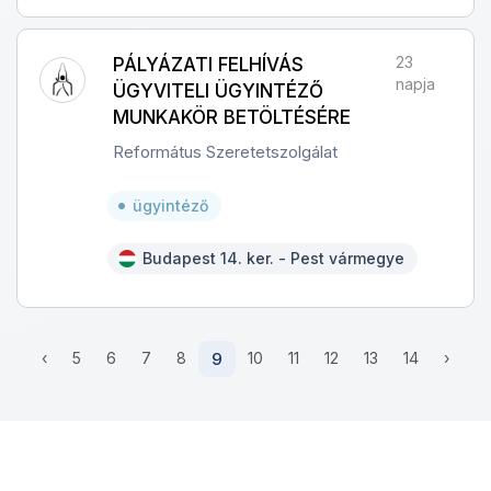
23
PÁLYÁZATI FELHÍVÁS
napja
ÜGYVITELI ÜGYINTÉZŐ
MUNKAKÖR BETÖLTÉSÉRE
Református Szeretetszolgálat
ügyintéző
Budapest 14. ker. - Pest vármegye
‹
5
6
7
8
9
10
11
12
13
14
›