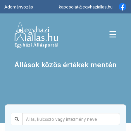
×
Adományozás
kapcsolat@egyhaziallas.hu
☰
Állások közös értékek mentén