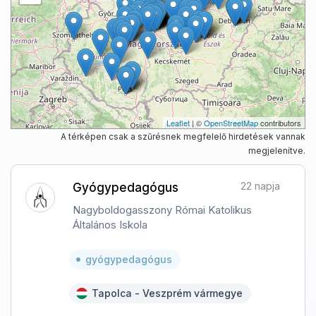
Leaflet
| ©
OpenStreetMap
contributors
A térképen csak a szűrésnek megfelelő hirdetések vannak
megjelenítve.
22 napja
Gyógypedagógus
Nagyboldogasszony Római Katolikus
Általános Iskola
gyógypedagógus
Tapolca - Veszprém vármegye