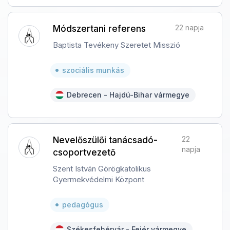
22 napja
Módszertani referens
Baptista Tevékeny Szeretet Misszió
szociális munkás
Debrecen - Hajdú-Bihar vármegye
22
Nevelőszülői tanácsadó-
napja
csoportvezető
Szent István Görögkatolikus
Gyermekvédelmi Központ
pedagógus
Székesfehérvár - Fejér vármegye