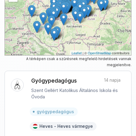
Leaflet
| ©
OpenStreetMap
contributors
A térképen csak a szűrésnek megfelelő hirdetések vannak
megjelenítve.
14 napja
Gyógypedagógus
Szent Gellért Katolikus Általános Iskola és
Óvoda
gyógypedagógus
Heves - Heves vármegye