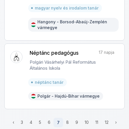
magyar nyelv és irodalom tanár
Hangony - Borsod-Abaúj-Zemplén
vármegye
17 napja
Néptánc pedagógus
Polgári Vásárhelyi Pál Református
Általános Iskola
néptánc tanár
Polgár - Hajdú-Bihar vármegye
‹
3
4
5
6
7
8
9
10
11
12
›