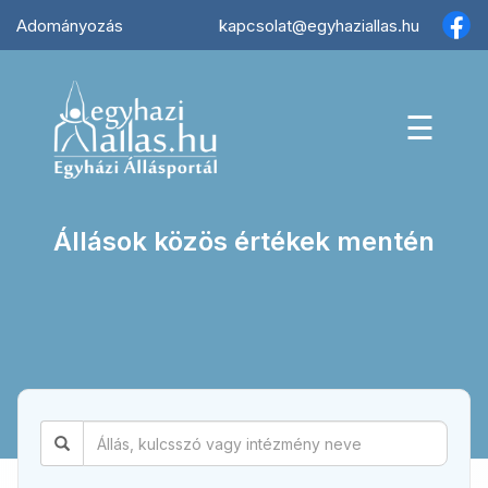
×
Adományozás
kapcsolat@egyhaziallas.hu
☰
Állások közös értékek mentén