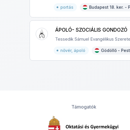
portás
Budapest 18. ker. -
ÁPOLÓ- SZOCIÁLIS GONDOZÓ
Tessedik Sámuel Evangélikus Szerete
nővér, ápoló
Gödöllő - Pes
Támogatók