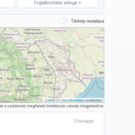
Foglalkoztatás jellege
Térkép mutatása
Leaflet
| ©
OpenStreetMap
contributors
ak a szűrésnek megfelelő hirdetések vannak megjelenítve.
3 hónapja