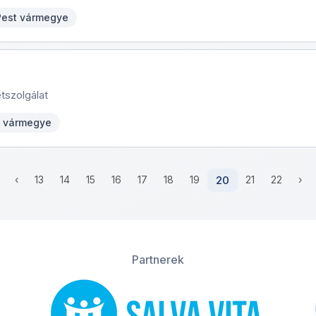
 Pest vármegye
tszolgálat
t vármegye
‹
13
14
15
16
17
18
19
20
21
22
›
Partnerek