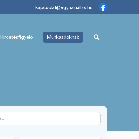
×
kapcsolat@egyhaziallas.hu
Hirdetésfigyelő
Munkaadóknak