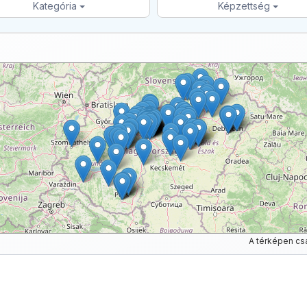
Kategória
Képzettség
A térképen cs