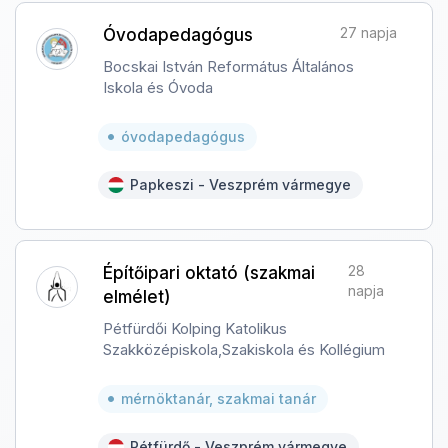
27 napja
Óvodapedagógus
Bocskai István Református Általános
Iskola és Óvoda
óvodapedagógus
Papkeszi - Veszprém vármegye
28
Építőipari oktató (szakmai
napja
elmélet)
Pétfürdői Kolping Katolikus
Szakközépiskola,Szakiskola és Kollégium
mérnöktanár, szakmai tanár
Pétfürdő - Veszprém vármegye