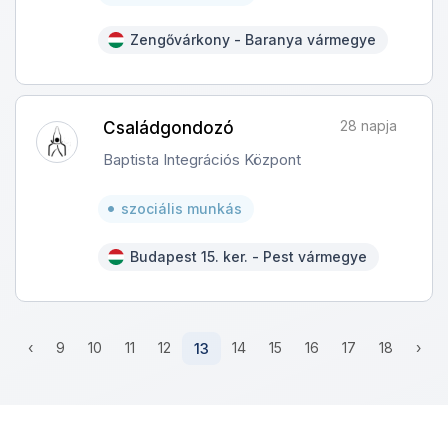
Zengővárkony - Baranya vármegye
28 napja
Családgondozó
Baptista Integrációs Központ
szociális munkás
Budapest 15. ker. - Pest vármegye
‹
9
10
11
12
13
14
15
16
17
18
›