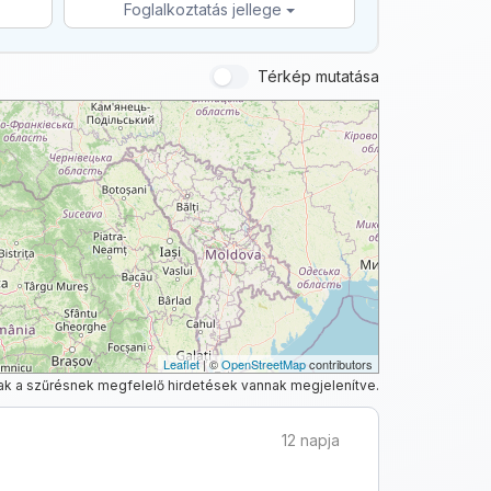
Foglalkoztatás jellege
Térkép mutatása
Leaflet
| ©
OpenStreetMap
contributors
ak a szűrésnek megfelelő hirdetések vannak megjelenítve.
12 napja