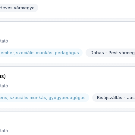
 Heves vármegye
tató
kember, szociális munkás, pedagógus
Dabas - Pest várme
ás)
tató
tens, szociális munkás, gyógypedagógus
Kisújszállás - J
tató