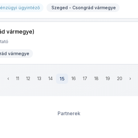
pénzügyi ügyintéző
Szeged - Csongrád vármegye
ád vármegye)
tató
rád vármegye
‹
11
12
13
14
15
16
17
18
19
20
›
Partnerek