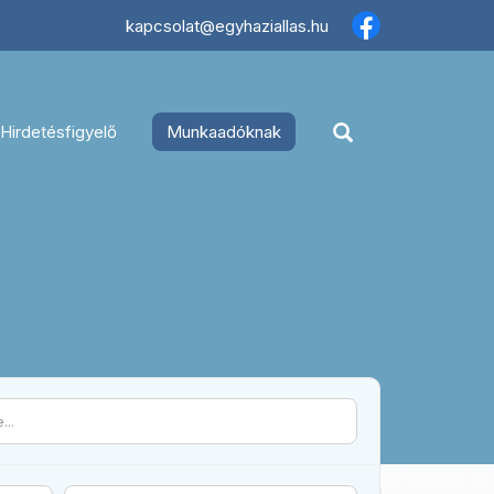
×
kapcsolat@egyhaziallas.hu
Hirdetésfigyelő
Munkaadóknak