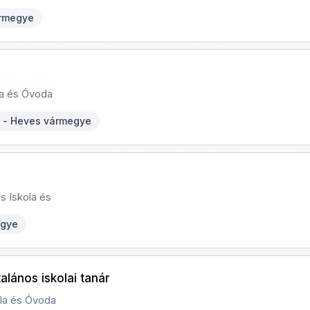
ármegye
ola és Óvoda
 - Heves vármegye
s Iskola és
egye
alános iskolai tanár
ola és Óvoda