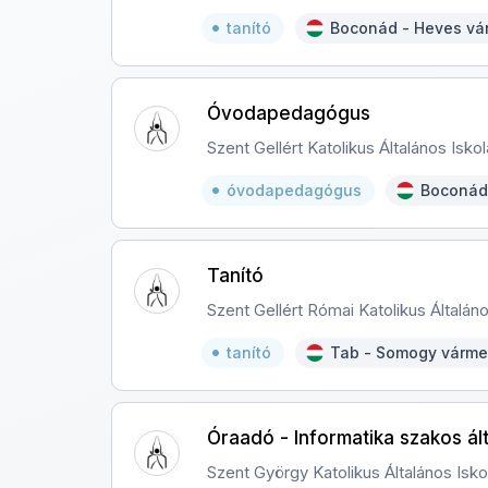
tanító
Boconád - Heves v
Óvodapedagógus
Szent Gellért Katolikus Általános Isk
óvodapedagógus
Boconád
Tanító
Szent Gellért Római Katolikus Általáno
tanító
Tab - Somogy várm
Óraadó - Informatika szakos ált
Szent György Katolikus Általános Isk