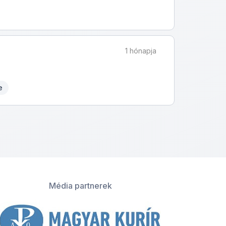
1 hónapja
e
Média partnerek