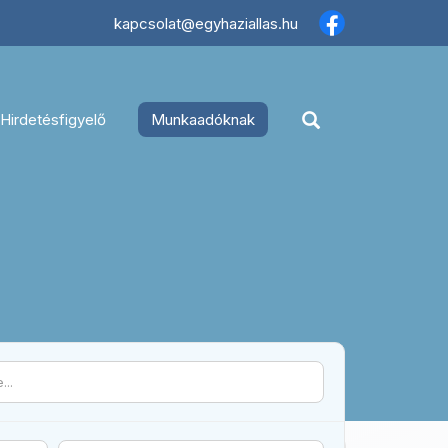
×
kapcsolat@egyhaziallas.hu
Hirdetésfigyelő
Munkaadóknak