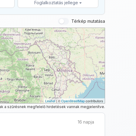
Foglalkoztatás jellege
Térkép mutatása
Leaflet
| ©
OpenStreetMap
contributors
ak a szűrésnek megfelelő hirdetések vannak megjelenítve.
16 napja