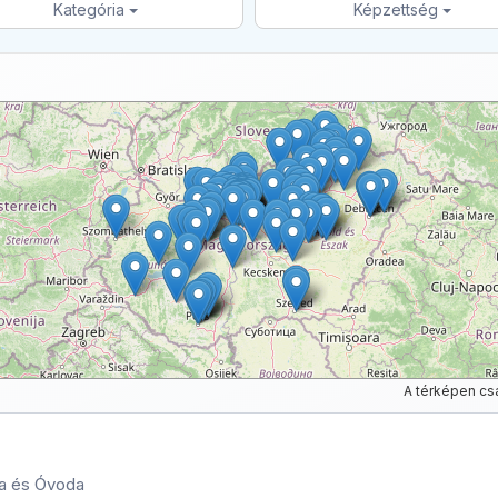
Kategória
Képzettség
A térképen cs
ola és Óvoda