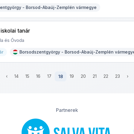
entgyörgy - Borsod-Abaúj-Zemplén vármegye
iskolai tanár
ola és Óvoda
ár
Borsodszentgyörgy - Borsod-Abaúj-Zemplén vármegy
‹
14
15
16
17
18
19
20
21
22
23
›
Partnerek