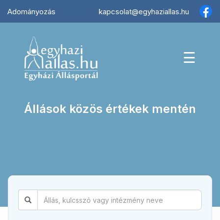
×
Adományozás
kapcsolat@egyhaziallas.hu
☰
Állások közös értékek mentén